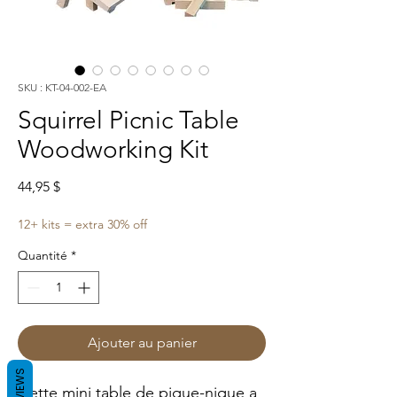
SKU : KT-04-002-EA
Squirrel Picnic Table
Woodworking Kit
Prix
44,95 $
12+ kits = extra 30% off
Quantité
*
Ajouter au panier
REVIEWS
Cette mini table de pique-nique a