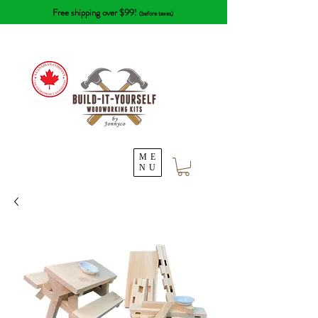
Free shipping over $99!
(before taxes)
ME
NU